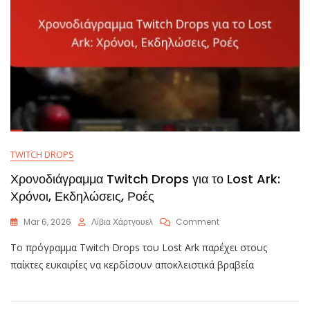
TWITCH DROPS
Χρονοδιάγραμμα Twitch Drops για το Lost Ark:
Χρόνοι, Εκδηλώσεις, Ροές
On
Mar 6, 2026
Λίβια Χάρτγουελ
Comment
Χρονοδιάγραμμα
Το πρόγραμμα Twitch Drops του Lost Ark παρέχει στους
Twitch
Drops
παίκτες ευκαιρίες να κερδίσουν αποκλειστικά βραβεία
Για
Το
Lost