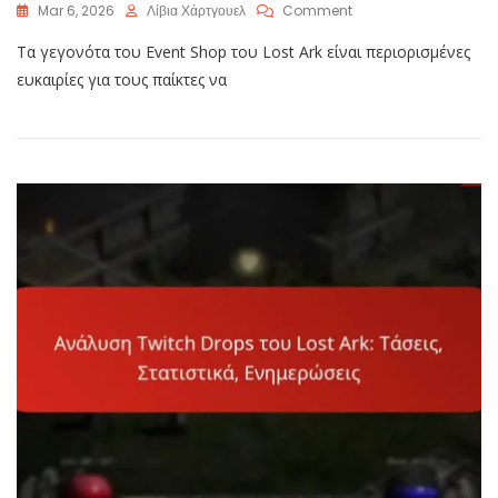
On
Mar 6, 2026
Λίβια Χάρτγουελ
Comment
Κατάστημα
Τα γεγονότα του Event Shop του Lost Ark είναι περιορισμένες
Εκδηλώσεων
Lost
ευκαιρίες για τους παίκτες να
Ark:
Προγράμματα,
Συμμετοχή,
Ανταμοιβές