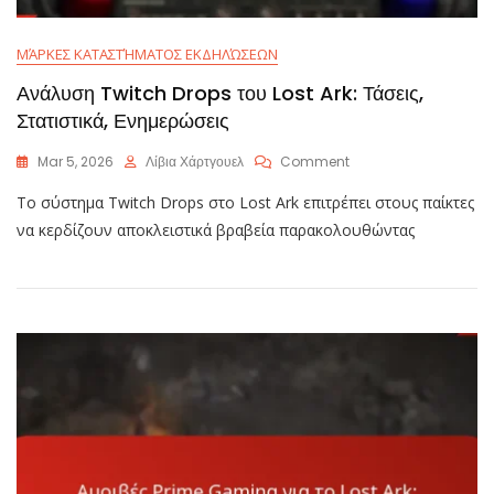
ΜΆΡΚΕΣ ΚΑΤΑΣΤΉΜΑΤΟΣ ΕΚΔΗΛΏΣΕΩΝ
Ανάλυση Twitch Drops του Lost Ark: Τάσεις,
Στατιστικά, Ενημερώσεις
On
Mar 5, 2026
Λίβια Χάρτγουελ
Comment
Ανάλυση
Το σύστημα Twitch Drops στο Lost Ark επιτρέπει στους παίκτες
Twitch
Drops
να κερδίζουν αποκλειστικά βραβεία παρακολουθώντας
Του
Lost
Ark:
Τάσεις,
Στατιστικά,
Ενημερώσεις