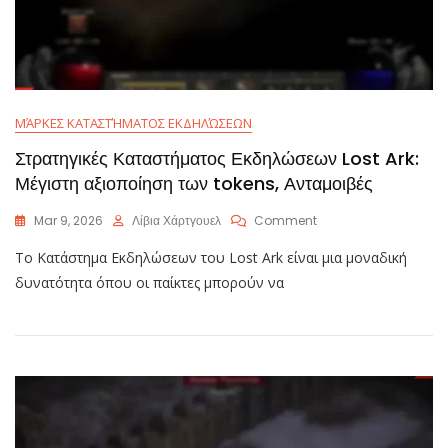
ΜΆΡΚΕΣ ΚΑΤΑΣΤΉΜΑΤΟΣ ΕΚΔΗΛΏΣΕΩΝ
Στρατηγικές Καταστήματος Εκδηλώσεων Lost Ark:
Μέγιστη αξιοποίηση των tokens, Ανταμοιβές
On
Mar 9, 2026
Λίβια Χάρτγουελ
Comment
Στρατηγικές
Το Κατάστημα Εκδηλώσεων του Lost Ark είναι μια μοναδική
Καταστήματος
Εκδηλώσεων
δυνατότητα όπου οι παίκτες μπορούν να
Lost
Ark:
Μέγιστη
Αξιοποίηση
Των
Tokens,
Ανταμοιβές