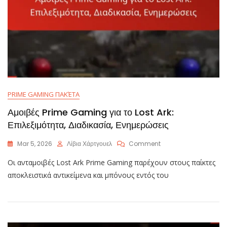
PRIME GAMING ΠΑΚΈΤΑ
Αμοιβές Prime Gaming για το Lost Ark:
Επιλεξιμότητα, Διαδικασία, Ενημερώσεις
On
Mar 5, 2026
Λίβια Χάρτγουελ
Comment
Αμοιβές
Οι ανταμοιβές Lost Ark Prime Gaming παρέχουν στους παίκτες
Prime
Gaming
αποκλειστικά αντικείμενα και μπόνους εντός του
Για
Το
Lost
Ark:
Επιλεξιμότητα,