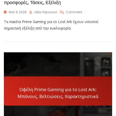
προσφορές, Τάσεις, Εξέλιξη
On
Mar 9, 2026
Λίβια Χάρτγουελ
Comment
Ιστορία
Τα πακέτα Prime Gaming για το Lost Ark έχουν υποστεί
Lost
Ark
σημαντική εξέλιξη από την κυκλοφορία
Prime
Gaming:
Παλιές
Προσφορές,
Τάσεις,
Εξέλιξη