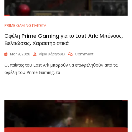
PRIME GAMING ΠΑΚΈΤΑ
Οφέλη Prime Gaming για το Lost Ark: Μπόνους,
Βελτιώσεις, Χαρακτηριστικά
On
Mar 9, 2026
Λίβια Χάρτγουελ
Comment
Οφέλη
Οι παίκτες του Lost Ark μπορούν να επωφεληθούν από τα
Prime
Gaming
οφέλη του Prime Gaming, τα
Για
Το
Lost
Ark:
Μπόνους,
Βελτιώσεις,
Χαρακτηριστικά