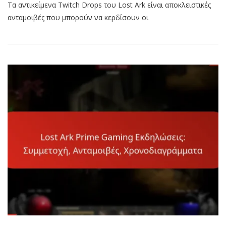
Τα αντικείμενα Twitch Drops του Lost Ark είναι αποκλειστικές
Ark
Twitch
ανταμοιβές που μπορούν να κερδίσουν οι
Drops
Αντικείμενα:
Περιγραφές,
Σπανιότητα,
Χρήση