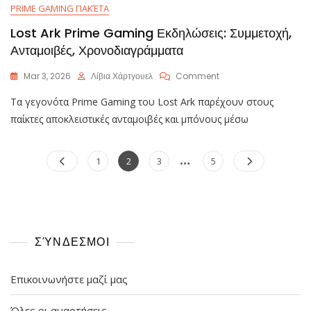
PRIME GAMING ΠΑΚΈΤΑ
Lost Ark Prime Gaming Εκδηλώσεις: Συμμετοχή,
Ανταμοιβές, Χρονοδιαγράμματα
On
Mar 3, 2026
Λίβια Χάρτγουελ
Comment
Lost
Τα γεγονότα Prime Gaming του Lost Ark παρέχουν στους
Ark
Prime
παίκτες αποκλειστικές ανταμοιβές και μπόνους μέσω
Gaming
Εκδηλώσεις:
Posts
…
Συμμετοχή,
Page
Page
Page
Page
1
2
3
5
Ανταμοιβές,
pagination
Χρονοδιαγράμματα
ΣΎΝΔΕΣΜΟΙ
Επικοινωνήστε μαζί μας
Όλες οι αναρτήσεις