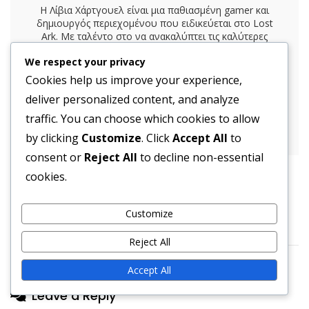
Η Λίβια Χάρτγουελ είναι μια παθιασμένη gamer και
δημιουργός περιεχομένου που ειδικεύεται στο Lost
Ark. Με ταλέντο στο να ανακαλύπτει τις καλύτερες
προσφορές παιχνιδιών και στρατηγικές εκδηλώσεων,
We respect your privacy
βοηθά τους παίκτες να μεγιστοποιήσουν τις
ανταμοιβές τους εντός του παιχνιδιού μέσω των
Cookies help us improve your experience,
διορατικών οδηγών και συμβουλών της. Όταν δεν
deliver personalized content, and analyze
εξερευνά τους απέραντους κόσμους των MMORPGs,
η Λίβια απολαμβάνει να μεταδίδει το gameplay της
traffic. You can choose which cookies to allow
στο Twitch και να συνδέεται με άλλους gamers.
by clicking
Customize
. Click
Accept All
to
consent or
Reject All
to decline non-essential
cookies.
Post
Στρατηγικές Twitch Drops για το Lost Ark:
Μέγιστη αξιοποίηση ανταμοιβών, Εμπλοκή
navigation
Customize
Reject All
Accept All
Leave a Reply